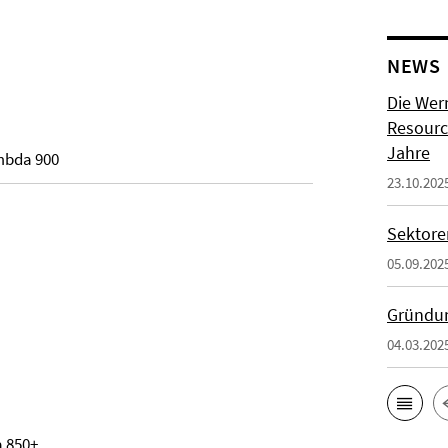
NEWS
Die Wer
Resource
Jahre
mbda 900
23.10.202
Sektore
05.09.202
Gründun
04.03.202
a 850+