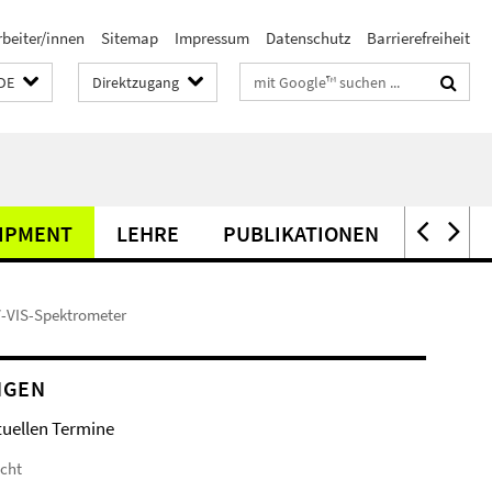
rbeiter/innen
Sitemap
Impressum
Datenschutz
Barrierefreiheit
Suchbegriffe
DE
Direktzugang
IPMENT
LEHRE
PUBLIKATIONEN
TAGUN
-VIS-Spektrometer
NGEN
tuellen Termine
icht