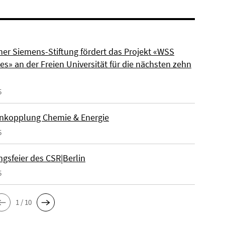
ner Siemens-Stiftung fördert das Projekt «WSS
s» an der Freien Universität für die nächsten zehn
5
nkopplung Chemie & Energie
5
gsfeier des CSR|Berlin
5
1 / 10