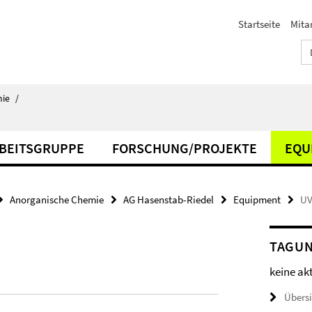
Startseite
Mita
ie
/
BEITSGRUPPE
FORSCHUNG/PROJEKTE
EQU
Anorganische Chemie
AG Hasenstab-Riedel
Equipment
UV
TAGU
keine ak
Übers