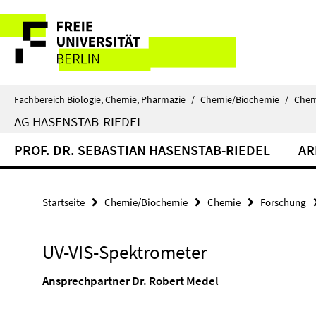
Springe
Service-
direkt
zu
Navigation
Inhalt
Fachbereich Biologie, Chemie, Pharmazie
/
Chemie/Biochemie
/
Chem
AG HASENSTAB-RIEDEL
PROF. DR. SEBASTIAN HASENSTAB-RIEDEL
AR
Startseite
Chemie/Biochemie
Chemie
Forschung
UV-VIS-Spektrometer
Ansprechpartner Dr. Robert Medel