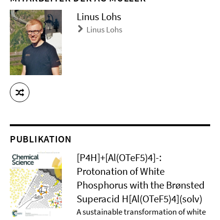
Linus Lohs
Linus Lohs
PUBLIKATION
[P4H]+[Al(OTeF5)4]-:
Protonation of White
Phosphorus with the Brønsted
Superacid H[Al(OTeF5)4](solv)
A sustainable transformation of white