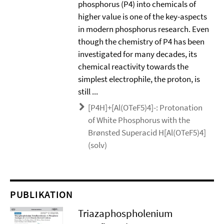
phosphorus (P4) into chemicals of
higher value is one of the key-aspects
in modern phosphorus research. Even
though the chemistry of P4 has been
investigated for many decades, its
chemical reactivity towards the
simplest electrophile, the proton, is
still ...
[P4H]+[Al(OTeF5)4]-: Protonation
of White Phosphorus with the
Brønsted Superacid H[Al(OTeF5)4]
(solv)
PUBLIKATION
Triazaphospholenium