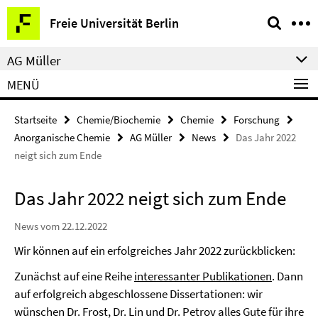
Springe
Service-
Freie Universität Berlin
direkt
Navigation
zu
AG Müller
Inhalt
MENÜ
Startseite
Chemie/Biochemie
Chemie
Forschung
Anorganische Chemie
AG Müller
News
Das Jahr 2022
neigt sich zum Ende
Das Jahr 2022 neigt sich zum Ende
News vom 22.12.2022
Wir können auf ein erfolgreiches Jahr 2022 zurückblicken:
Zunächst auf eine Reihe
interessanter Publikationen
. Dann
auf erfolgreich abgeschlossene Dissertationen: wir
wünschen Dr. Frost, Dr. Lin und Dr. Petrov alles Gute für ihre