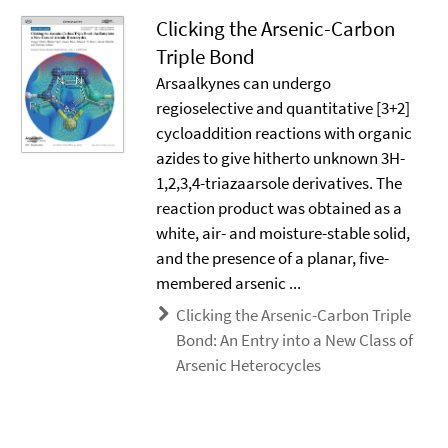
Clicking the Arsenic-Carbon
Triple Bond
Arsaalkynes can undergo
regioselective and quantitative [3+2]
cycloaddition reactions with organic
azides to give hitherto unknown 3H-
1,2,3,4-triazaarsole derivatives. The
reaction product was obtained as a
white, air- and moisture-stable solid,
and the presence of a planar, five-
membered arsenic ...
Clicking the Arsenic-Carbon Triple
Bond: An Entry into a New Class of
Arsenic Heterocycles