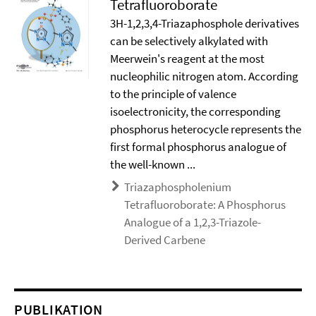
Tetrafluoroborate
3H-1,2,3,4-Triazaphosphole derivatives
can be selectively alkylated with
Meerwein's reagent at the most
nucleophilic nitrogen atom. According
to the principle of valence
isoelectronicity, the corresponding
phosphorus heterocycle represents the
first formal phosphorus analogue of
the well-known ...
Triazaphospholenium
Tetrafluoroborate: A Phosphorus
Analogue of a 1,2,3-Triazole-
Derived Carbene
PUBLIKATION