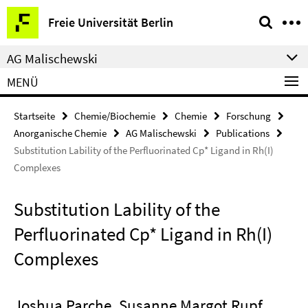
Springe
Service-
Freie Universität Berlin
direkt
Navigation
zu
AG Malischewski
Inhalt
MENÜ
Startseite
Chemie/Biochemie
Chemie
Forschung
Anorganische Chemie
AG Malischewski
Publications
Substitution Lability of the Perfluorinated Cp* Ligand in Rh(I)
Complexes
Substitution Lability of the
Perfluorinated Cp* Ligand in Rh(I)
Complexes
Joshua Parche, Susanne Margot Rupf,