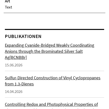
Art
Text
PUBLIKATIONEN
Expanding Cyanide-Bridged Weakly Coordinating
Anions through the Brominated Silver Salt
Ag[BCNBBr]
15.06.2026
Sulfur-Directed Construction of Vinyl Cyclopropanes
from 1,3‑Dienes
14.04.2026
Controlling Redox and Photophysical Properties of