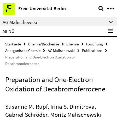
Springe
Service-
Freie Universität Berlin
direkt
Navigation
zu
AG Malischewski
Inhalt
MENÜ
Startseite
Chemie/Biochemie
Chemie
Forschung
Anorganische Chemie
AG Malischewski
Publications
Preparation and One-Electron Oxidation of
Decabromoferrocene
Preparation and One-Electron
Oxidation of Decabromoferrocene
Susanne M. Rupf, Irina S. Dimitrova,
Gabriel Schröder, Moritz Malischewski