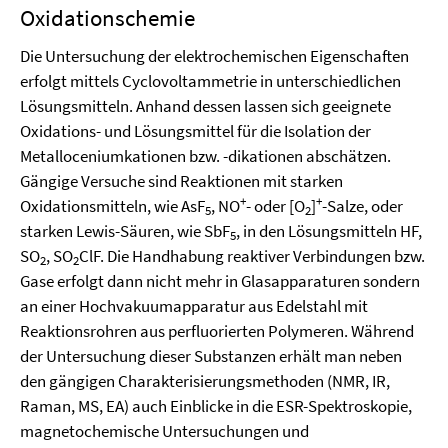
Oxidationschemie
Die Untersuchung der elektrochemischen Eigenschaften
erfolgt mittels Cyclovoltammetrie in unterschiedlichen
Lösungsmitteln. Anhand dessen lassen sich geeignete
Oxidations- und Lösungsmittel für die Isolation der
Metalloceniumkationen bzw. -dikationen abschätzen.
Gängige Versuche sind Reaktionen mit starken
+
+
Oxidationsmitteln, wie AsF
, NO
- oder [O
]
-Salze, oder
5
2
starken Lewis-Säuren, wie SbF
, in den Lösungsmitteln HF,
5
SO
, SO
ClF. Die Handhabung reaktiver Verbindungen bzw.
2
2
Gase erfolgt dann nicht mehr in Glasapparaturen sondern
an einer Hochvakuumapparatur aus Edelstahl mit
Reaktionsrohren aus perfluorierten Polymeren. Während
der Untersuchung dieser Substanzen erhält man neben
den gängigen Charakterisierungsmethoden (NMR, IR,
Raman, MS, EA) auch Einblicke in die ESR-Spektroskopie,
magnetochemische Untersuchungen und