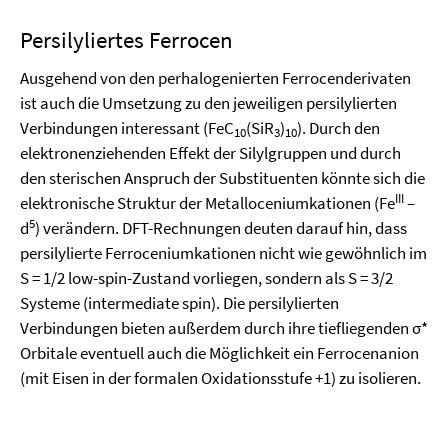
Persilyliertes Ferrocen
Ausgehend von den perhalogenierten Ferrocenderivaten
ist auch die Umsetzung zu den jeweiligen persilylierten
Verbindungen interessant (FeC
(SiR
)
). Durch den
10
3
10
elektronenziehenden Effekt der Silylgruppen und durch
den sterischen Anspruch der Substituenten könnte sich die
III
elektronische Struktur der Metalloceniumkationen (Fe
–
5
d
) verändern. DFT-Rechnungen deuten darauf hin, dass
persilylierte Ferroceniumkationen nicht wie gewöhnlich im
S = 1/2 low-spin-Zustand vorliegen, sondern als S = 3/2
Systeme (intermediate spin). Die persilylierten
Verbindungen bieten außerdem durch ihre tiefliegenden σ*
Orbitale eventuell auch die Möglichkeit ein Ferrocenanion
(mit Eisen in der formalen Oxidationsstufe +1) zu isolieren.