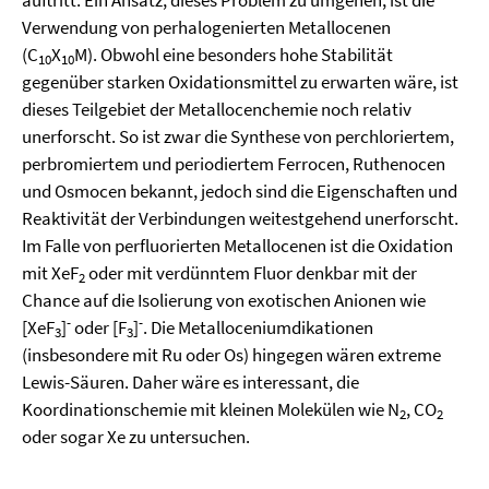
auftritt. Ein Ansatz, dieses Problem zu umgehen, ist die
Verwendung von perhalogenierten Metallocenen
(C
X
M). Obwohl eine besonders hohe Stabilität
10
10
gegenüber starken Oxidationsmittel zu erwarten wäre, ist
dieses Teilgebiet der Metallocenchemie noch relativ
unerforscht. So ist zwar die Synthese von perchloriertem,
perbromiertem und periodiertem Ferrocen, Ruthenocen
und Osmocen bekannt, jedoch sind die Eigenschaften und
Reaktivität der Verbindungen weitestgehend unerforscht.
Im Falle von perfluorierten Metallocenen ist die Oxidation
mit XeF
oder mit verdünntem Fluor denkbar mit der
2
Chance auf die Isolierung von exotischen Anionen wie
-
-
[XeF
]
oder [F
]
. Die Metalloceniumdikationen
3
3
(insbesondere mit Ru oder Os) hingegen wären extreme
Lewis-Säuren. Daher wäre es interessant, die
Koordinationschemie mit kleinen Molekülen wie N
, CO
2
2
oder sogar Xe zu untersuchen.