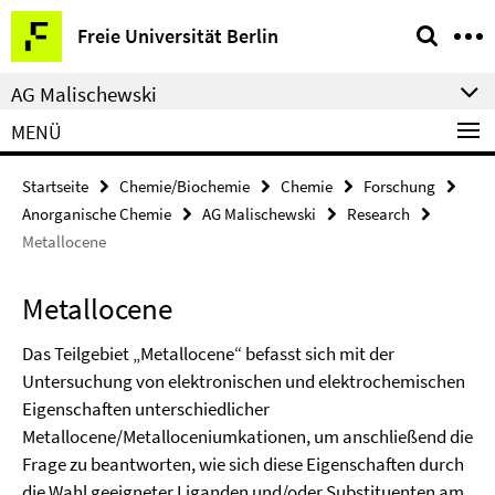
Springe
Service-
Freie Universität Berlin
direkt
Navigation
zu
AG Malischewski
Inhalt
MENÜ
Startseite
Chemie/Biochemie
Chemie
Forschung
Anorganische Chemie
AG Malischewski
Research
Metallocene
Metallocene
Das Teilgebiet „Metallocene“ befasst sich mit der
Untersuchung von elektronischen und elektrochemischen
Eigenschaften unterschiedlicher
Metallocene/Metalloceniumkationen, um anschließend die
Frage zu beantworten, wie sich diese Eigenschaften durch
die Wahl geeigneter Liganden und/oder Substituenten am