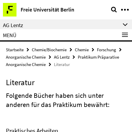
Springe
Service-
Freie Universität Berlin
direkt
Navigation
zu
AG Lentz
Inhalt
MENÜ
Startseite
Chemie/Biochemie
Chemie
Forschung
Anorganische Chemie
AG Lentz
Praktikum Präparative
Anorganische Chemie
Literatur
Literatur
Folgende Bücher haben sich unter
anderen für das Praktikum bewährt:
Praktisches Arbeiten