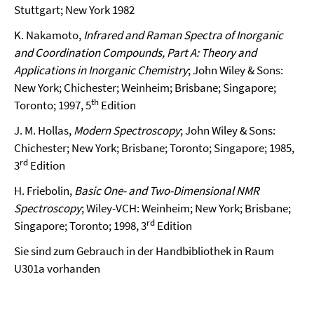
Stuttgart; New York 1982
K. Nakamoto,
Infrared and Raman Spectra of Inorganic
and Coordination Compounds, Part A: Theory and
Applications in Inorganic Chemistry
; John Wiley & Sons:
New York; Chichester; Weinheim; Brisbane; Singapore;
th
Toronto; 1997, 5
Edition
J. M. Hollas,
Modern Spectroscopy
; John Wiley & Sons:
Chichester; New York; Brisbane; Toronto; Singapore; 1985,
rd
3
Edition
H. Friebolin,
Basic One- and Two-Dimensional NMR
Spectroscopy
; Wiley-VCH: Weinheim; New York; Brisbane;
rd
Singapore; Toronto; 1998, 3
Edition
Sie sind zum Gebrauch in der Handbibliothek in Raum
U301a vorhanden