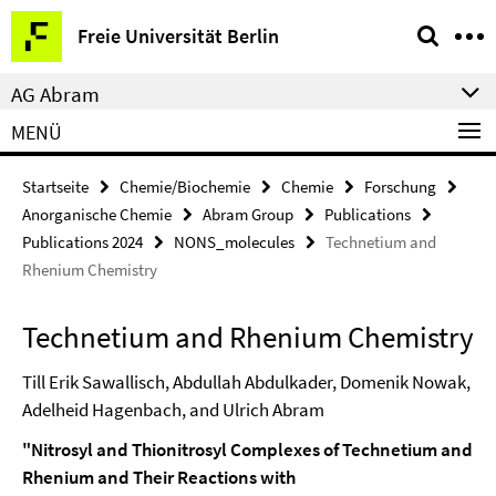
Springe
Service-
Freie Universität Berlin
direkt
Navigation
zu
AG Abram
Inhalt
MENÜ
Startseite
Chemie/Biochemie
Chemie
Forschung
Anorganische Chemie
Abram Group
Publications
Publications 2024
NONS_molecules
Technetium and
Rhenium Chemistry
Technetium and Rhenium Chemistry
Till Erik Sawallisch, Abdullah Abdulkader, Domenik Nowak,
Adelheid Hagenbach, and Ulrich Abram
"Nitrosyl and Thionitrosyl Complexes of Technetium and
Rhenium and Their Reactions with