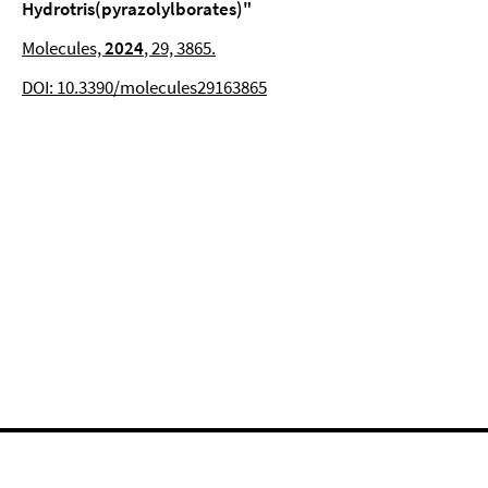
Hydrotris(pyrazolylborates)"
Molecules,
2024
, 29, 3865.
DOI: 10.3390/molecules29163865