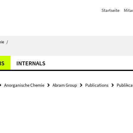
Startseite
Mita
ie
/
NS
INTERNALS
Anorganische Chemie
Abram Group
Publications
Publikca