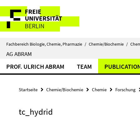
Springe
Service-
direkt
zu
Navigation
Inhalt
Fachbereich Biologie, Chemie, Pharmazie
/
Chemie/Biochemie
/
Chem
AG ABRAM
PROF. ULRICH ABRAM
TEAM
PUBLICATIO
Startseite
Chemie/Biochemie
Chemie
Forschung
tc_hydrid