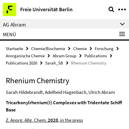
Springe
Service-
Freie Universität Berlin
direkt
Navigation
zu
AG Abram
Inhalt
MENÜ
Startseite
Chemie/Biochemie
Chemie
Forschung
Anorganische Chemie
Abram Group
Publications
Publications 2020
Sarah_SB
Rhenium Chemistry
Rhenium Chemistry
Sarah Hildebrandt, Adelheid Hagenbach, Ulrich Abram
Tricarbonylrhenium(I) Complexes with Tridentate Schiff
Base
Z. Anorg. Allg. Chem.
2020
, in the press