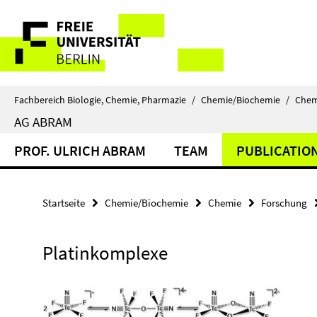
Springe
Service-
direkt
zu
Navigation
Inhalt
Fachbereich Biologie, Chemie, Pharmazie
/
Chemie/Biochemie
/
Chem
AG ABRAM
PROF. ULRICH ABRAM
TEAM
PUBLICATIO
Startseite
Chemie/Biochemie
Chemie
Forschung
Platinkomplexe