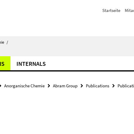
Startseite
Mita
ie
/
NS
INTERNALS
Anorganische Chemie
Abram Group
Publications
Publicat