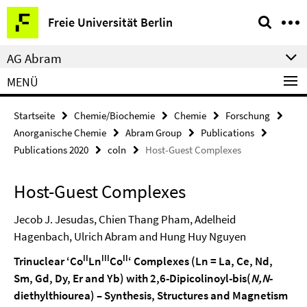
Springe
Service-
Freie Universität Berlin
direkt
Navigation
zu
AG Abram
Inhalt
MENÜ
Startseite
Chemie/Biochemie
Chemie
Forschung
Anorganische Chemie
Abram Group
Publications
Publications 2020
coln
Host-Guest Complexes
Host-Guest Complexes
Jecob J. Jesudas, Chien Thang Pham, Adelheid
Hagenbach, Ulrich Abram and Hung Huy Nguyen
II
III
II
Trinuclear ‘Co
Ln
Co
‘ Complexes (Ln = La, Ce, Nd,
Sm, Gd, Dy, Er and Yb) with 2,6-Dipicolinoyl-bis(
N,N
-
diethylthiourea) – Synthesis, Structures and Magnetism