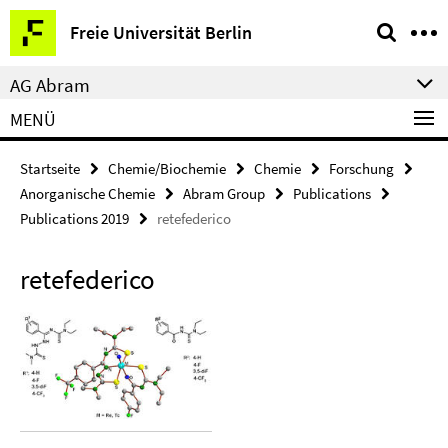
Springe
Service-
Freie Universität Berlin
direkt
Navigation
zu
AG Abram
Inhalt
MENÜ
Startseite
Chemie/Biochemie
Chemie
Forschung
Anorganische Chemie
Abram Group
Publications
Publications 2019
retefederico
retefederico