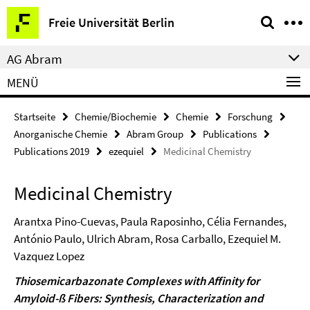
Springe
Service-
Freie Universität Berlin
direkt
Navigation
zu
AG Abram
Inhalt
MENÜ
Startseite
Chemie/Biochemie
Chemie
Forschung
Anorganische Chemie
Abram Group
Publications
Publications 2019
ezequiel
Medicinal Chemistry
Medicinal Chemistry
Arantxa Pino-Cuevas, Paula Raposinho, Célia Fernandes,
António Paulo, Ulrich Abram, Rosa Carballo, Ezequiel M.
Vazquez Lopez
Thiosemicarbazonate Complexes with Affinity for
Amyloid-ß Fibers: Synthesis, Characterization and