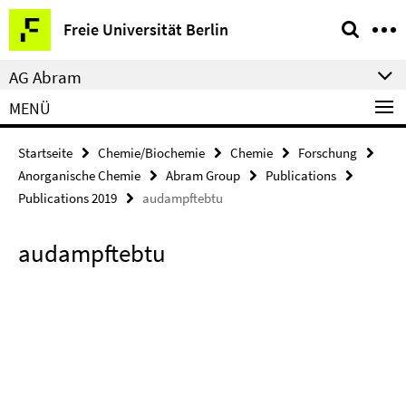
Springe
Service-
Freie Universität Berlin
direkt
Navigation
zu
AG Abram
Inhalt
MENÜ
Startseite
Chemie/Biochemie
Chemie
Forschung
Anorganische Chemie
Abram Group
Publications
Publications 2019
audampftebtu
audampftebtu