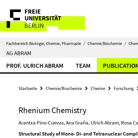
Springe
Service-
direkt
zu
Navigation
Inhalt
Fachbereich Biologie, Chemie, Pharmazie
/
Chemie/Biochemie
/
Chem
AG ABRAM
PROF. ULRICH ABRAM
TEAM
PUBLICATIO
Startseite
Chemie/Biochemie
Chemie
Forschung
Rhenium Chemistry
Arantxa Pino-Cuevas, Ana Graña, Ulrich Abram, Rosa Ca
Structural Study of Mono- Di- and Tetranuclear Compl