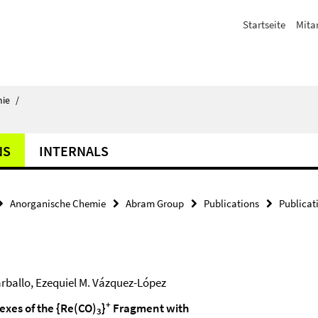
Startseite
Mita
ie
/
NS
INTERNALS
Anorganische Chemie
Abram Group
Publications
Publicat
rballo, Ezequiel M. Vázquez-López
+
exes of the {Re(CO)
}
Fragment with
3