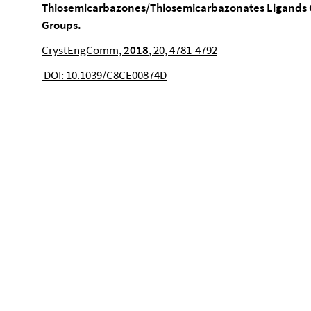
Thiosemicarbazones/Thiosemicarbazonates Ligands 
Groups.
CrystEngComm,
2018
, 20, 4781-4792
DOI: 10.1039/C8CE00874D