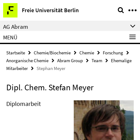
Springe
Service-
Freie Universität Berlin
direkt
Navigation
zu
AG Abram
Inhalt
MENÜ
Startseite
Chemie/Biochemie
Chemie
Forschung
Anorganische Chemie
Abram Group
Team
Ehemalige
Mitarbeiter
Stephan Meyer
Dipl. Chem. Stefan Meyer
Diplomarbeit