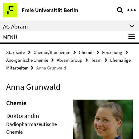
Springe
Service-
Freie Universität Berlin
direkt
Navigation
zu
AG Abram
Inhalt
MENÜ
Startseite
Chemie/Biochemie
Chemie
Forschung
Anorganische Chemie
Abram Group
Team
Ehemalige
Mitarbeiter
Anna Grunwald
Anna Grunwald
Chemie
Doktorandin
Radiopharmazeutische
Chemie