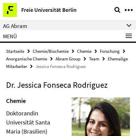
Springe
Service-
Freie Universität Berlin
direkt
Navigation
zu
AG Abram
Inhalt
MENÜ
Startseite
Chemie/Biochemie
Chemie
Forschung
Anorganische Chemie
Abram Group
Team
Ehemalige
Mitarbeiter
Jessica Fonseca Rodriguez
Dr. Jessica Fonseca Rodriguez
Chemie
Doktorandin
Universität Santa
Maria (Brasilien)