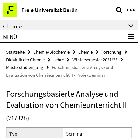
Springe
Service-
Freie Universität Berlin
direkt
Navigation
zu
Chemie
Inhalt
MENÜ
Startseite
Chemie/Biochemie
Chemie
Forschung
Didaktik der Chemie
Lehre
Wintersemester 2021/22
Masterstudiengang
Forschungsbasierte Analyse und
Evaluation von Chemieunterricht II - Projektseminar
Forschungsbasierte Analyse und
Evaluation von Chemieunterricht II
(21732b)
Typ
Seminar