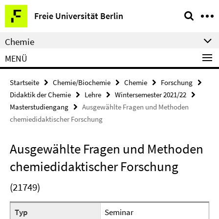
Springe
Service-
Freie Universität Berlin
direkt
Navigation
zu
Chemie
Inhalt
MENÜ
Startseite
Chemie/Biochemie
Chemie
Forschung
Didaktik der Chemie
Lehre
Wintersemester 2021/22
Masterstudiengang
Ausgewählte Fragen und Methoden
chemiedidaktischer Forschung
Ausgewählte Fragen und Methoden
chemiedidaktischer Forschung
(21749)
Typ
Seminar