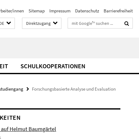
rbeiter/innen
Sitemap
Impressum
Datenschutz
Barrierefreiheit
Suchbegriffe
DE
Direktzugang
EIT
SCHULKOOPERATIONEN
studiengang
Forschungsbasierte Analyse und Evaluation
KEITEN
 auf Helmut Baumgärtel
6