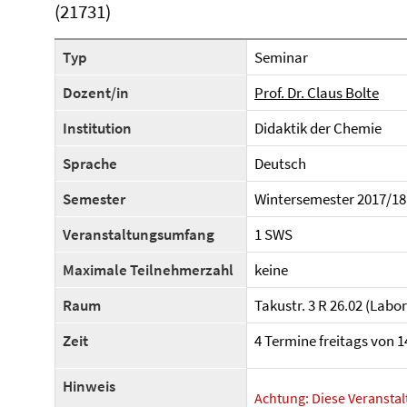
(21731)
Typ
Seminar
Dozent/in
Prof. Dr. Claus Bolte
Institution
Didaktik der Chemie
Sprache
Deutsch
Semester
Wintersemester 2017/18
Veranstaltungsumfang
1 SWS
Maximale Teilnehmerzahl
keine
Raum
Takustr. 3 R 26.02 (Lab
Zeit
4 Termine freitags von 14
Hinweis
Achtung: Diese Veranstalt