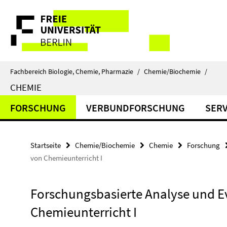
Springe
Service-
direkt
zu
Navigation
Inhalt
Fachbereich Biologie, Chemie, Pharmazie
/
Chemie/Biochemie
/
CHEMIE
FORSCHUNG
VERBUNDFORSCHUNG
SERV
Startseite
Chemie/Biochemie
Chemie
Forschung
von Chemieunterricht I
Forschungsbasierte Analyse und E
Chemieunterricht I