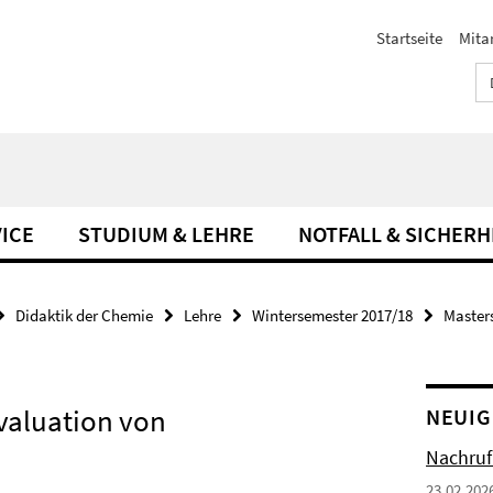
Startseite
Mita
ICE
STUDIUM & LEHRE
NOTFALL & SICHERH
Didaktik der Chemie
Lehre
Wintersemester 2017/18
Master
valuation von
NEUIG
Nachruf
23.02.202