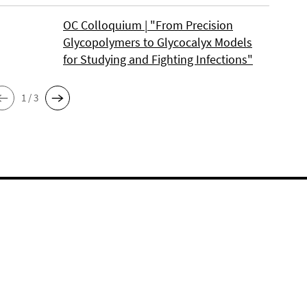
OC Colloquium | "From Precision
Glycopolymers to Glycocalyx Models
for Studying and Fighting Infections"
1 / 3