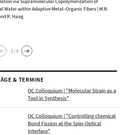
ation via Supramolecular Copolymerization of
al Water within Adaptive Metal–Organic Fibers | M.R.
und R. Haag
1 / 5
ÄGE & TERMINE
OC Colloquium | "Molecular Strain as a
Tool in Synthesis"
OC Colloquium | "Controlling chemical
Bond Fission at the Spin-Optical
Interface"