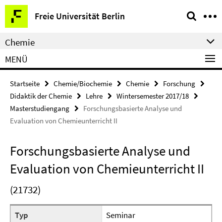
Springe
Service-
Freie Universität Berlin
direkt
Navigation
zu
Chemie
Inhalt
MENÜ
Startseite
Chemie/Biochemie
Chemie
Forschung
Didaktik der Chemie
Lehre
Wintersemester 2017/18
Masterstudiengang
Forschungsbasierte Analyse und
Evaluation von Chemieunterricht II
Forschungsbasierte Analyse und
Evaluation von Chemieunterricht II
(21732)
Typ
Seminar