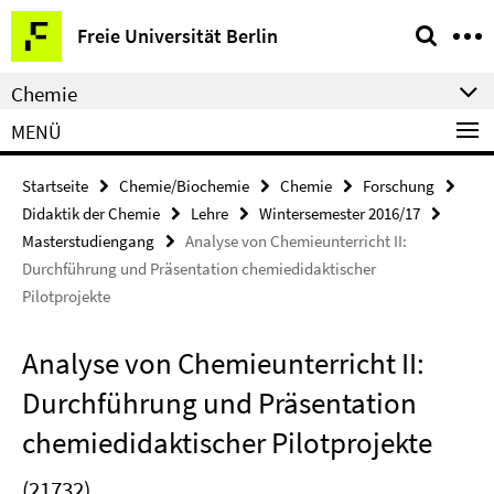
Springe
Service-
Freie Universität Berlin
direkt
Navigation
zu
Chemie
Inhalt
MENÜ
Startseite
Chemie/Biochemie
Chemie
Forschung
Didaktik der Chemie
Lehre
Wintersemester 2016/17
Masterstudiengang
Analyse von Chemieunterricht II:
Durchführung und Präsentation chemiedidaktischer
Pilotprojekte
Analyse von Chemieunterricht II:
Durchführung und Präsentation
chemiedidaktischer Pilotprojekte
(21732)