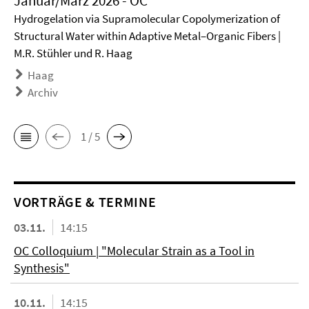
Januar/März 2026 - OC
Hydrogelation via Supramolecular Copolymerization of
Structural Water within Adaptive Metal–Organic Fibers |
M.R. Stühler und R. Haag
Haag
Archiv
1 / 5
VORTRÄGE & TERMINE
03.11.
14:15
OC Colloquium | "Molecular Strain as a Tool in
Synthesis"
10.11.
14:15