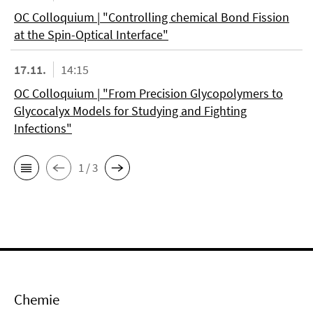
OC Colloquium | "Controlling chemical Bond Fission
at the Spin-Optical Interface"
17.11.
14:15
OC Colloquium | "From Precision Glycopolymers to
Glycocalyx Models for Studying and Fighting
Infections"
1 / 3
Chemie