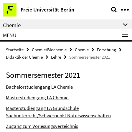
Springe
Service-
Freie Universität Berlin
direkt
Navigation
zu
Chemie
Inhalt
MENÜ
Startseite
Chemie/Biochemie
Chemie
Forschung
Didaktik der Chemie
Lehre
Sommersemester 2021
Sommersemester 2021
Bachelorstudiengang LA Chemie
Masterstudiengang LA Chemie
Masterstudiengang LA Grundschule
Sachunterricht/Schwerpunkt Naturwissenschaften
Zugang zum Vorlesungsverzeichnis