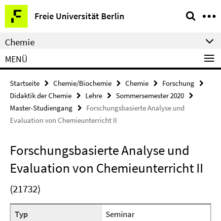
Springe
Service-
Freie Universität Berlin
direkt
Navigation
zu
Chemie
Inhalt
MENÜ
Startseite
Chemie/Biochemie
Chemie
Forschung
Didaktik der Chemie
Lehre
Sommersemester 2020
Master-Studiengang
Forschungsbasierte Analyse und
Evaluation von Chemieunterricht II
Forschungsbasierte Analyse und
Evaluation von Chemieunterricht II
(21732)
Typ
Seminar