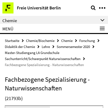
Springe
Service-
Freie Universität Berlin
direkt
Navigation
zu
Chemie
Inhalt
MENÜ
Startseite
Chemie/Biochemie
Chemie
Forschung
Didaktik der Chemie
Lehre
Sommersemester 2020
Master-Studiengang LA Grundschule
Sachunterricht/Schwerpunkt Naturwissenschaften
Fachbezogene Spezialisierung - Naturwissenschaften
Fachbezogene Spezialisierung -
Naturwissenschaften
(21793b)