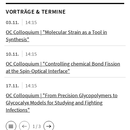
VORTRÄGE & TERMINE
03.11.
14:15
OC Colloquium | "Molecular Strain as a Tool in
Synthesis"
10.11.
14:15
OC Colloquium | "Controlling chemical Bond Fission
at the Spin-Optical Interface"
17.11.
14:15
OC Colloquium | "From Precision Glycopolymers to
Glycocalyx Models for Studying and Fighting
Infections"
1 / 3