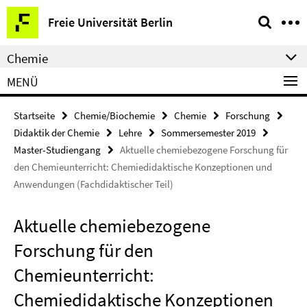
Springe
Service-
Freie Universität Berlin
direkt
Navigation
zu
Chemie
Inhalt
MENÜ
Startseite
Chemie/Biochemie
Chemie
Forschung
Didaktik der Chemie
Lehre
Sommersemester 2019
Master-Studiengang
Aktuelle chemiebezogene Forschung für
den Chemieunterricht: Chemiedidaktische Konzeptionen und
Anwendungen (Fachdidaktischer Teil)
Aktuelle chemiebezogene
Forschung für den
Chemieunterricht:
Chemiedidaktische Konzeptionen