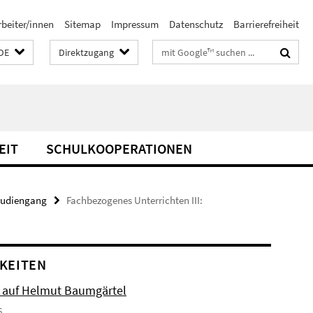
rbeiter/innen
Sitemap
Impressum
Datenschutz
Barrierefreiheit
Suchbegriffe
DE
Direktzugang
EIT
SCHULKOOPERATIONEN
tudiengang
Fachbezogenes Unterrichten III:
KEITEN
 auf Helmut Baumgärtel
6