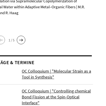
ation via Supramolecular Copolymerization of
al Water within Adaptive Metal–Organic Fibers | M.R.
und R. Haag
1 / 5
ÄGE & TERMINE
OC Colloquium | "Molecular Strain as a
Tool in Synthesis"
OC Colloquium | "Controlling chemical
Bond Fission at the Spin-Optical
Interface"