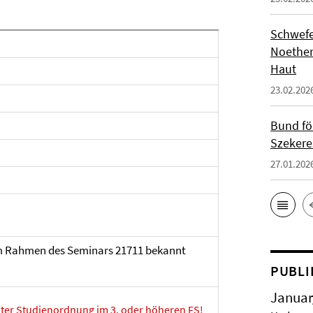
Schwefe
Noether
Haut
23.02.202
Bund fö
Szekere
27.01.202
m Rahmen des Seminars 21711 bekannt
PUBLI
Januar
lter Studienordnung im 3. oder höheren FS!