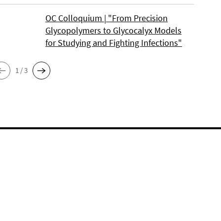
OC Colloquium | "From Precision
Glycopolymers to Glycocalyx Models
for Studying and Fighting Infections"
1 / 3