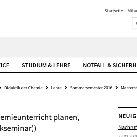
Startseite
Mita
ICE
STUDIUM & LEHRE
NOTFALL & SICHERH
Didaktik der Chemie
Lehre
Sommersemester 2016
Masters
hemieunterricht planen,
NEUIG
ckseminar))
Nachruf
23.02.202