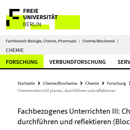
Springe
Service-
direkt
zu
Navigation
Inhalt
Fachbereich Biologie, Chemie, Pharmazie
/
Chemie/Biochemie
/
CHEMIE
FORSCHUNG
VERBUNDFORSCHUNG
SERV
Startseite
Chemie/Biochemie
Chemie
Forschung
Chemieunterricht planen, durchführen und reflektieren
Fachbezogenes Unterrichten III: C
durchführen und reflektieren (Blo