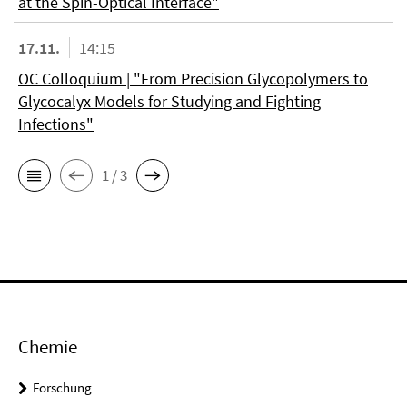
at the Spin-Optical Interface"
17.11.
14:15
OC Colloquium | "From Precision Glycopolymers to
Glycocalyx Models for Studying and Fighting
Infections"
1 / 3
Chemie
Forschung