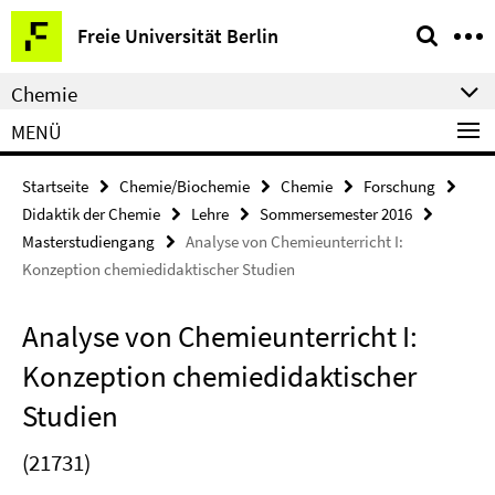
Springe
Service-
Freie Universität Berlin
direkt
Navigation
zu
Chemie
Inhalt
MENÜ
Startseite
Chemie/Biochemie
Chemie
Forschung
Didaktik der Chemie
Lehre
Sommersemester 2016
Masterstudiengang
Analyse von Chemieunterricht I:
Konzeption chemiedidaktischer Studien
Analyse von Chemieunterricht I:
Konzeption chemiedidaktischer
Studien
(21731)