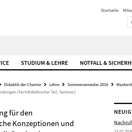
Startseite
Mita
ICE
STUDIUM & LEHRE
NOTFALL & SICHERH
Didaktik der Chemie
Lehre
Sommersemester 2016
Masters
dungen (Fachdidaktischer Teil, Seminar)
ng für den
NEUIG
sche Konzeptionen und
Nachruf
23.02.202