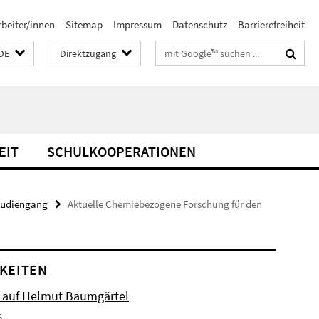
rbeiter/innen
Sitemap
Impressum
Datenschutz
Barrierefreiheit
Suchbegriffe
DE
Direktzugang
EIT
SCHULKOOPERATIONEN
tudiengang
Aktuelle Chemiebezogene Forschung für den
KEITEN
 auf Helmut Baumgärtel
6