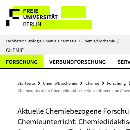
Springe
Service-
direkt
zu
Navigation
Inhalt
Fachbereich Biologie, Chemie, Pharmazie
/
Chemie/Biochemie
/
CHEMIE
FORSCHUNG
VERBUNDFORSCHUNG
SERV
Startseite
Chemie/Biochemie
Chemie
Forschung
Chemieunterricht: Chemiedidaktische Konzeptionen und Anwen
Aktuelle Chemiebezogene Forschu
Chemieunterricht: Chemiedidakti