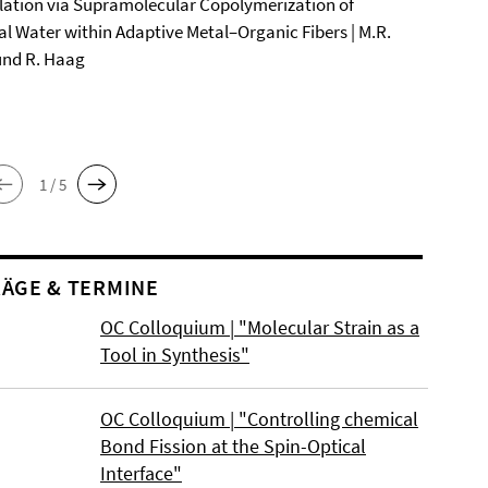
ation via Supramolecular Copolymerization of
al Water within Adaptive Metal–Organic Fibers | M.R.
und R. Haag
1 / 5
ÄGE & TERMINE
OC Colloquium | "Molecular Strain as a
Tool in Synthesis"
OC Colloquium | "Controlling chemical
Bond Fission at the Spin-Optical
Interface"