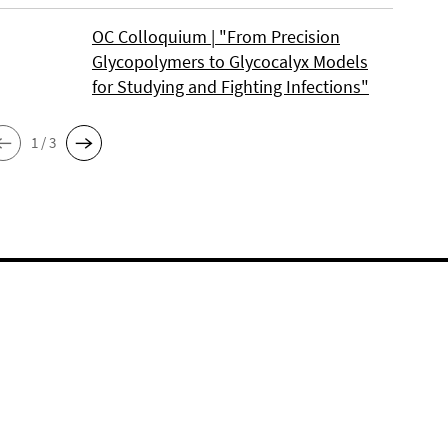
OC Colloquium | "From Precision
Glycopolymers to Glycocalyx Models
for Studying and Fighting Infections"
1 / 3