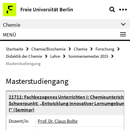
Springe
Service-
Freie Universität Berlin
direkt
Navigation
zu
Chemie
Inhalt
MENÜ
Startseite
Chemie/Biochemie
Chemie
Forschung
Didaktik der Chemie
Lehre
Sommersemester 2015
Masterstudiengang
Masterstudiengang
21711: Fachbezogenes Unterrichten I: Chemieuntericht pl
Schwerpunkt: „Entwicklung innovativer Lernumgebungen
I“ (Seminar)
Dozent/in
Prof. Dr. Claus Bolte