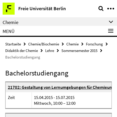
Springe
Service-
Freie Universität Berlin
direkt
Navigation
zu
Chemie
Inhalt
MENÜ
Startseite
Chemie/Biochemie
Chemie
Forschung
Didaktik der Chemie
Lehre
Sommersemester 2015
Bachelorstudiengang
Bachelorstudiengang
21702: Gestaltung von Lernumgebungen für Chemieunter
Zeit
15.04.2015 - 15.07.2015
Mittwoch, 10:00 – 12:00