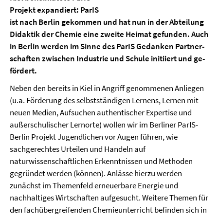
Projekt ex­pan­diert: ParIS
ist nach Berlin ge­kommen und hat nun in der Abtei­lung
Didaktik der Chemie eine zweite Heimat gefunden. Auch
in Berlin werden im Sinne des ParIS Gedan­ken Partner­
schaf­ten zwischen In­dustrie und Schu­le initiiert und ge­
fördert.
Neben den bereits in Kiel in Angriff genommenen Anliegen
(u.a. Förderung des selbstständigen Lernens, Lernen mit
neuen Medien, Aufsuchen au­thentischer Expertise und
außer­schulischer Lernorte) wollen wir im Berliner ParIS-
Berlin Projekt Jugendlichen vor Augen führen, wie
sachgerechtes Urteilen und Handeln auf
naturwissenschaft­lichen Erkenntnissen und Metho­den
gegründet werden (können). Anlässe hierzu werden
zunächst im Themenfeld erneuerbare Energie und
nachhaltiges Wirt­schaften aufgesucht. Weitere Themen für
den fachübergrei­fenden Chemieunterricht befinden sich in