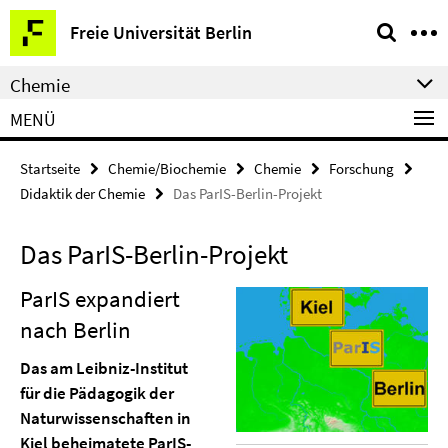
Springe
Service-
Freie Universität Berlin
direkt
Navigation
zu
Chemie
Inhalt
MENÜ
Startseite
Chemie/Biochemie
Chemie
Forschung
Didaktik der Chemie
Das ParIS-Berlin-Projekt
Das ParIS-Berlin-Projekt
ParIS expandiert
nach Berlin
Das am Leibniz-In­stitut
für die Päda­gogik der
Natur­wissen­schaften in
Kiel behei­matete ParIS-