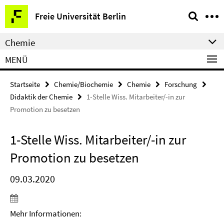
Springe
Service-
Freie Universität Berlin
direkt
Navigation
zu
Chemie
Inhalt
MENÜ
Startseite
Chemie/Biochemie
Chemie
Forschung
Didaktik der Chemie
1-Stelle Wiss. Mitarbeiter/-in zur
Promotion zu besetzen
1-Stelle Wiss. Mitarbeiter/-in zur
Promotion zu besetzen
09.03.2020
Mehr Informationen: