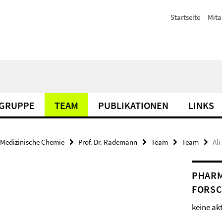
Startseite
Mita
SGRUPPE
TEAM
PUBLIKATIONEN
LINKS
Medizinische Chemie
Prof. Dr. Rademann
Team
Team
Al
PHAR
FORS
keine ak