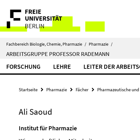
Springe
Service-
direkt
zu
Navigation
Inhalt
Fachbereich Biologie, Chemie, Pharmazie
/
Pharmazie
/
ARBEITSGRUPPE PROFESSOR RADEMANN
FORSCHUNG
LEHRE
LEITER DER ARBEIT
Startseite
Pharmazie
Fächer
Pharmazeutische und 
Ali Saoud
Institut für Pharmazie