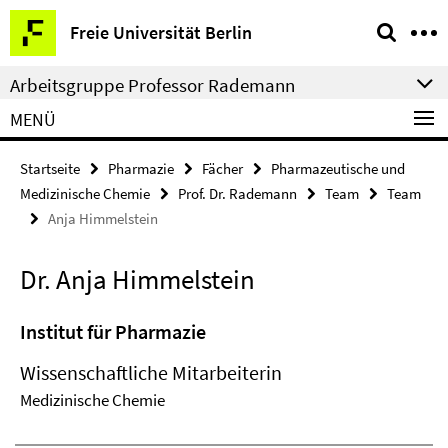
Springe
Service-
Freie Universität Berlin
direkt
Navigation
zu
Arbeitsgruppe Professor Rademann
Inhalt
MENÜ
Startseite
Pharmazie
Fächer
Pharmazeutische und
Medizinische Chemie
Prof. Dr. Rademann
Team
Team
Anja Himmelstein
Dr. Anja Himmelstein
Institut für Pharmazie
Wissenschaftliche Mitarbeiterin
Medizinische Chemie