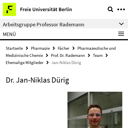
Springe
Service-
Freie Universität Berlin
direkt
Navigation
zu
Arbeitsgruppe Professor Rademann
Inhalt
MENÜ
Startseite
Pharmazie
Fächer
Pharmazeutische und
Medizinische Chemie
Prof. Dr. Rademann
Team
Ehemalige Mitglieder
Jan-Niklas Dürig
Dr. Jan-Niklas Dürig