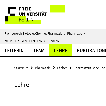
Springe
Service-
direkt
zu
Navigation
Inhalt
Fachbereich Biologie, Chemie, Pharmazie
/
Pharmazie
/
ARBEITSGRUPPE PROF. PARR
LEITERIN
TEAM
LEHRE
PUBLIKATION
Startseite
Pharmazie
Fächer
Pharmazeutische und 
Lehre