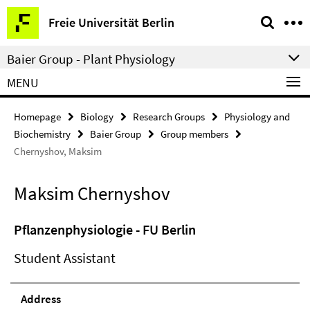
Springe
Service
Freie Universität Berlin
direkt
Navigation
zu
Baier Group - Plant Physiology
Inhalt
MENU
Homepage
Biology
Research Groups
Physiology and
Biochemistry
Baier Group
Group members
Chernyshov, Maksim
Maksim Chernyshov
Pflanzenphysiologie - FU Berlin
Student Assistant
Address