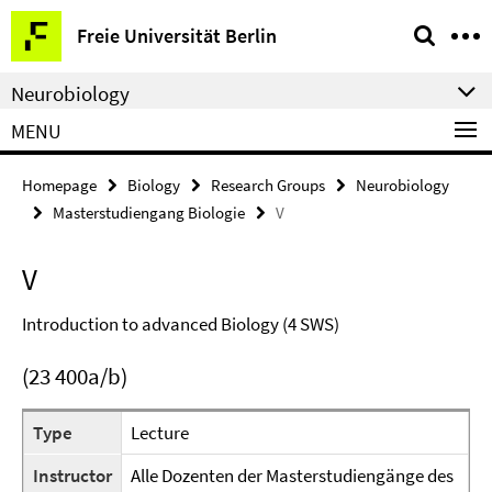
Springe
Service
Freie Universität Berlin
direkt
Navigation
zu
Neurobiology
Inhalt
MENU
Homepage
Biology
Research Groups
Neurobiology
Masterstudiengang Biologie
V
V
Introduction to advanced Biology (4 SWS)
(23 400a/b)
Type
Lecture
Instructor
Alle Dozenten der Masterstudiengänge des