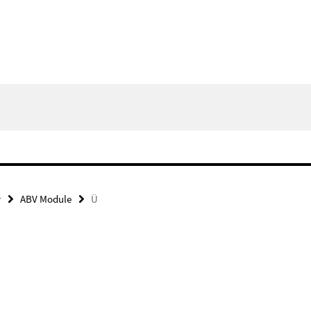
y
ABV Module
Ü