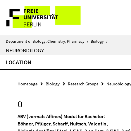
Springe
Service
direkt
zu
Navigation
Inhalt
Department of Biology, Chemistry, Pharmacy
/
Biology
/
NEUROBIOLOGY
LOCATION
Homepage
Biology
Research Groups
Neurobiolog
Ü
ABV (vormals Affines) Modul für Bachelor:
Böhner, Pflüger, Scharff, Hultsch, Valentin,