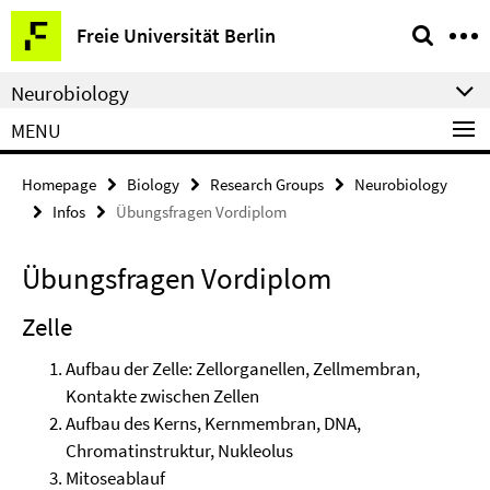
Springe
Service
Freie Universität Berlin
direkt
Navigation
zu
Neurobiology
Inhalt
MENU
Homepage
Biology
Research Groups
Neurobiology
Infos
Übungsfragen Vordiplom
Übungsfragen Vordiplom
Zelle
Aufbau der Zelle: Zellorganellen, Zellmembran,
Kontakte zwischen Zellen
Aufbau des Kerns, Kernmembran, DNA,
Chromatinstruktur, Nukleolus
Mitoseablauf