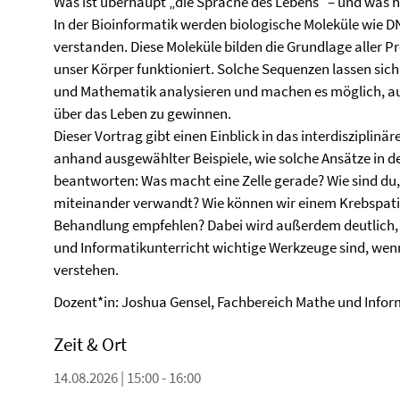
Was ist überhaupt „die Sprache des Lebens“ – und was 
In der Bioinformatik werden biologische Moleküle wie 
verstanden. Diese Moleküle bilden die Grundlage aller P
unser Körper funktioniert. Solche Sequenzen lassen sic
und Mathematik analysieren und machen es möglich, 
über das Leben zu gewinnen.
Dieser Vortrag gibt einen Einblick in das interdisziplinä
anhand ausgewählter Beispiele, wie solche Ansätze in de
beantworten: Was macht eine Zelle gerade? Wie sind du,
miteinander verwandt? Wie können wir einem Krebspati
Behandlung empfehlen? Dabei wird außerdem deutlich, 
und Informatikunterricht wichtige Werkzeuge sind, wen
verstehen.
Dozent*in: Joshua Gensel, Fachbereich Mathe und Infor
Zeit & Ort
14.08.2026 | 15:00 - 16:00