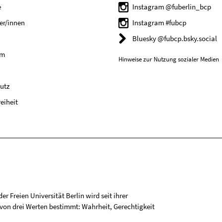
e
Instagram @fuberlin_bcp
er/innen
Instagram #fubcp
Bluesky @fubcp.bsky.social
um
Hinweise zur Nutzung sozialer Medien
utz
reiheit
r Freien Universität Berlin wird seit ihrer
on drei Werten bestimmt: Wahrheit, Gerechtigkeit