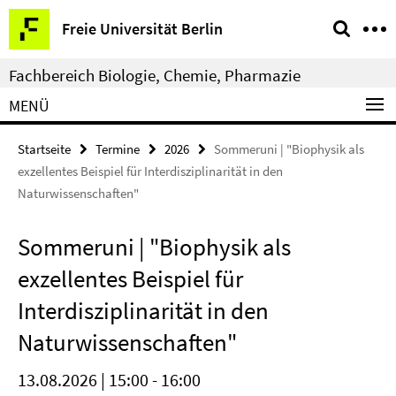
Springe
Service-
Freie Universität Berlin
direkt
Navigation
zu
Fachbereich Biologie, Chemie, Pharmazie
Inhalt
MENÜ
Startseite
Termine
2026
Sommeruni | "Biophysik als
exzellentes Beispiel für Interdisziplinarität in den
Naturwissenschaften"
Sommeruni | "Biophysik als
exzellentes Beispiel für
Interdisziplinarität in den
Naturwissenschaften"
13.08.2026 | 15:00 - 16:00