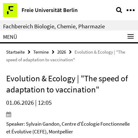
Springe
Service-
Freie Universität Berlin
direkt
Navigation
zu
Fachbereich Biologie, Chemie, Pharmazie
Inhalt
MENÜ
Startseite
Termine
2026
Evolution & Ecology | "The
speed of adaptation to vaccination"
Evolution & Ecology | "The speed of
adaptation to vaccination"
01.06.2026 | 12:05
Speaker: Sylvain Gandon, Centre d'Écologie Fonctionnelle
et Évolutive (CEFE), Montpellier