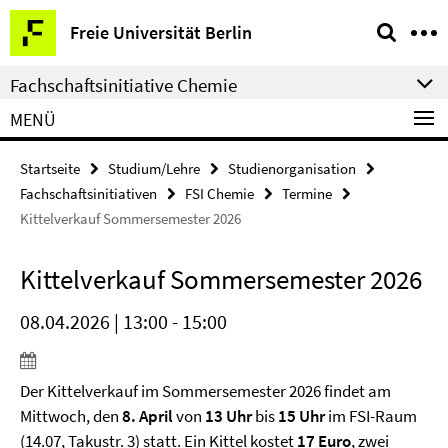
Springe
Service-
Freie Universität Berlin
direkt
Navigation
zu
Fachschaftsinitiative Chemie
Inhalt
MENÜ
Startseite
Studium/Lehre
Studienorganisation
Fachschaftsinitiativen
FSI Chemie
Termine
Kittelverkauf Sommersemester 2026
Kittelverkauf Sommersemester 2026
08.04.2026 | 13:00 - 15:00
Der Kittelverkauf im Sommersemester 2026 findet am
Mittwoch, den
8. April
von
13 Uhr
bis
15 Uhr
im FSI-Raum
(14.07, Takustr. 3) statt. Ein Kittel kostet
17 Euro
, zwei