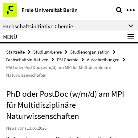
Springe
Service-
Freie Universität Berlin
direkt
Navigation
zu
Fachschaftsinitiative Chemie
Inhalt
MENÜ
Startseite
Studium/Lehre
Studienorganisation
Fachschaftsinitiativen
FSI Chemie
Ausschreibungen
PhD oder PostDoc (w/m/d) am MPI für Multidisziplinäre
Naturwissenschaften
PhD oder PostDoc (w/m/d) am MPI
für Multidisziplinäre
Naturwissenschaften
News vom 13.05.2026