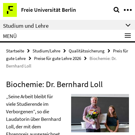
Springe
Service-
Freie Universität Berlin
direkt
Navigation
zu
Studium und Lehre
Inhalt
MENÜ
Startseite
Studium/Lehre
Qualitätssicherung
Preis für
gute Lehre
Preise für gute Lehre 2026
Biochemie: Dr.
Bernhard Loll
Biochemie: Dr. Bernhard Loll
„Seine Arbeit bleibt für
viele Studierende im
Verborgenen“, so die
Laudatorin über Bernhard
Loll, der mit dem
Ehrenpreis ausgezeichnet