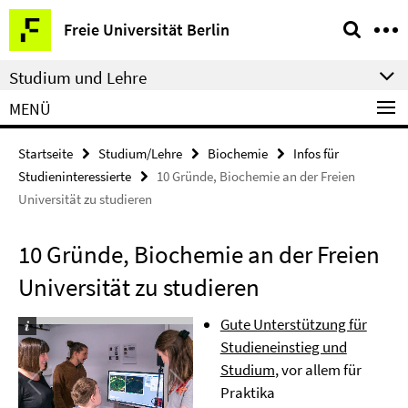
Springe
Service-
Freie Universität Berlin
direkt
Navigation
zu
Studium und Lehre
Inhalt
MENÜ
Startseite
Studium/Lehre
Biochemie
Infos für
Studieninteressierte
10 Gründe, Biochemie an der Freien
Universität zu studieren
10 Gründe, Biochemie an der Freien
Universität zu studieren
Gute Unterstützung für
Studieneinstieg und
Studium
, vor allem für
Praktika