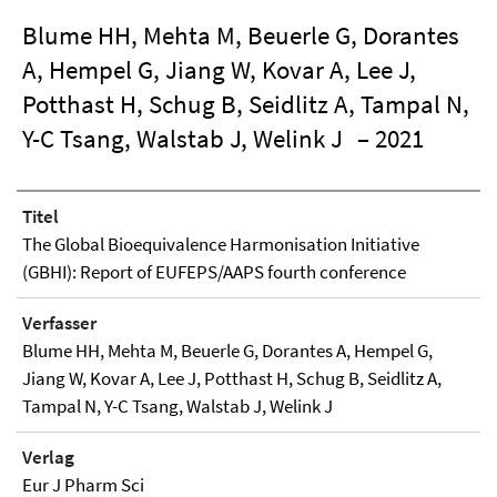
Blume HH, Mehta M, Beuerle G, Dorantes
A, Hempel G, Jiang W, Kovar A, Lee J,
Potthast H, Schug B, Seidlitz A, Tampal N,
Y-C Tsang, Walstab J, Welink J
– 2021
Titel
The Global Bioequivalence Harmonisation Initiative
(GBHI): Report of EUFEPS/AAPS fourth conference
Verfasser
Blume HH, Mehta M, Beuerle G, Dorantes A, Hempel G,
Jiang W, Kovar A, Lee J, Potthast H, Schug B, Seidlitz A,
Tampal N, Y-C Tsang, Walstab J, Welink J
Verlag
Eur J Pharm Sci