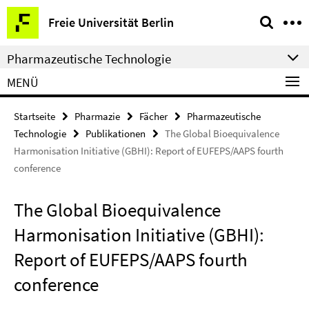
Springe
Service-
Freie Universität Berlin
direkt
Navigation
zu
Pharmazeutische Technologie
Inhalt
MENÜ
Startseite
Pharmazie
Fächer
Pharmazeutische
Technologie
Publikationen
The Global Bioequivalence
Harmonisation Initiative (GBHI): Report of EUFEPS/AAPS fourth
conference
The Global Bioequivalence
Harmonisation Initiative (GBHI):
Report of EUFEPS/AAPS fourth
conference